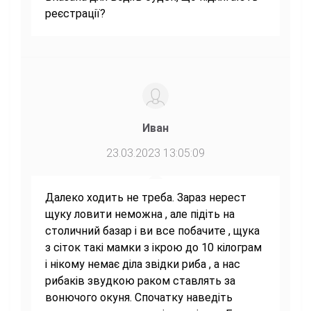
реєстрації?
Иван
23.03.2023 13:05:09
Далеко ходить не треба. Зараз нерест
щуку ловити неможна , але підіть на
столичний базар і ви все побачите , щука
з сіток такі мамки з ікрою до 10 кілограм
і нікому немає діла звідки риба , а нас
рибаків звудкою раком ставлять за
вонючого окуня. Спочатку наведіть