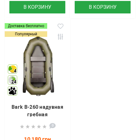
В КОРЗИНУ
В КОРЗИНУ
Доставка бесплатно
Популярный
4
24
4
Bark B-260 надувная
гребная
двухместная лодка
0
(реечный настил,
стационарные
10 180 грн