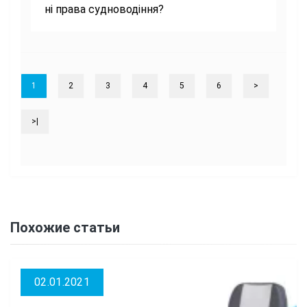
ні права судноводіння?
1
2
3
4
5
6
>
>|
Похожие статьи
02.01.2021