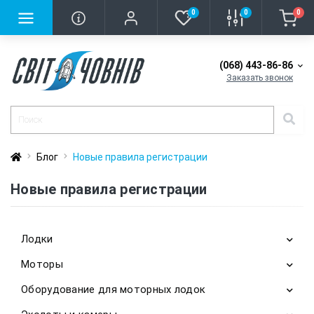
0
0
0
(068) 443-86-86
Заказать звонок
Блог
Новые правила регистрации
Новые правила регистрации
Лодки
Моторы
Надувные лодки
Оборудование для моторных лодок
Бензиновые
Аксессуары для надувных лодок