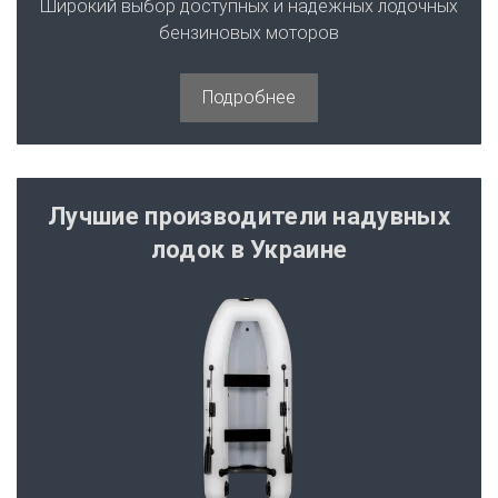
Якорные лебедки
Широкий выбор доступных и надежных лодочных
Якорные лебедки
бензиновых моторов
Якоря, веревки и фурнитура
Измерительные приборы
Ящики, держатели стаканов, удилищ
Подробнее
Переключатели
Освещение
Акустика в лодку
Лучшие производители надувных
Ветровые стекла
лодок в Украине
Краски, необрастайка
Лючки и люки
Покрытие пола и бортов
Транцевые плиты
Тримы, гидролифты