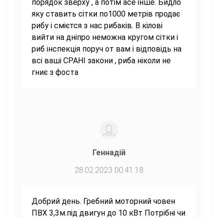
порядок зверху , а потім асе інше. Бидло
яку ставить сітки по1000 метрів продає
рибу і смієтся з нас рибаків. В кілові
вийти на дніпро неможна кругом сітки і
риб інспекція поруч от вам і відповідь на
всі ваші СРАНІ закони , риба ніколи не
гниє з фоста
Геннадій
28.02.2023 00:41:18
Добрий день. Гребний моторний човен
ПВХ 3,3м.під двигун до 10 кВт Потрібні чи