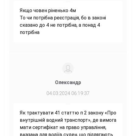
Якщо човен ріненько 4м
То чи потрібна реєстрація, бо в законі
сказано до 4 не потрібна, а понад 4
потрібна
Олександр
04.03.2024 06:19:37
Як трактувати 41 статтю п 2 закону «Про
внутрішній водний транспорт», де вимога
мати сертифікат на право управління,
вказана для водіїв суден, що підлягають