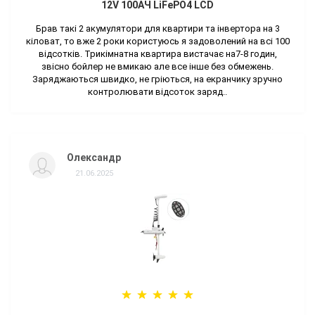
12V 100AЧ LiFePO4 LCD
Брав такі 2 акумулятори для квартири та інвертора на 3
кіловат, то вже 2 роки користуюсь я задоволений на всі 100
відсотків. Трикімнатна квартира вистачає на7-8 годин,
звісно бойлер не вмикаю але все інше без обмежень.
Заряджаються швидко, не гріються, на екранчику зручно
контролювати відсоток заряд..
Олександр
21.06.2025