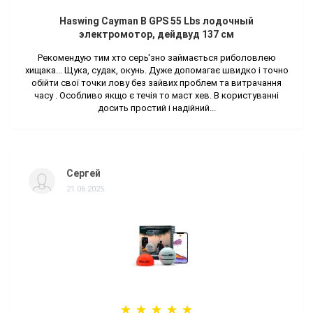
Haswing Cayman B GPS 55 Lbs лодочный
электромотор, дейдвуд 137 см
Рекомендую тим хто серь'зно займається риболовлею
хищака... Щука, судак, окунь. Дуже допомагає швидко і точно
обійти свої точки лову без зайвих проблем та витрачання
часу . Особливо якщо є течія то маст хев. В користуванні
досить простий і надійний...
Сергей
21.06.2025