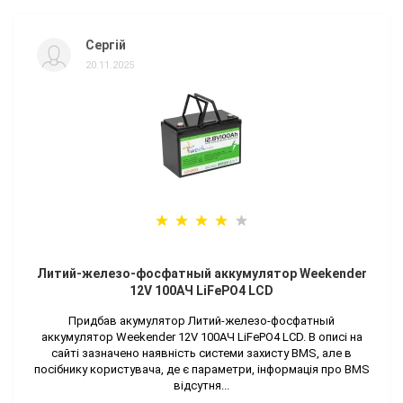
Сергій
20.11.2025
Литий-железо-фосфатный аккумулятор Weekender
12V 100AЧ LiFePO4 LCD
Придбав акумулятор Литий-железо-фосфатный
аккумулятор Weekender 12V 100AЧ LiFePO4 LCD. В описі на
сайті зазначено наявність системи захисту BMS, але в
посібнику користувача, де є параметри, інформація про BMS
відсутня...