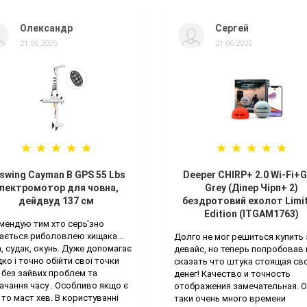
Олександр
Сергей
21.06.2025
21.06.2025
swing Cayman B GPS 55 Lbs
Deeper CHIRP+ 2.0 Wi-Fi+
лектромотор для човна,
Grey (Діпер Чірп+ 2)
дейдвуд 137 см
бездротовий ехолот Limi
Edition (ITGAM1763)
мендую тим хто серь'зно
ається риболовлею хищака...
Долго не мог решиться купить 
, судак, окунь. Дуже допомагає
девайс, но теперь попробовав 
ко і точно обійти свої точки
сказать что штука стоящая св
 без зайвих проблем та
денег! Качество и точность
ачання часу . Особливо якщо є
отображения замечательная. 
 то маст хев. В користуванні
таки очень много времени