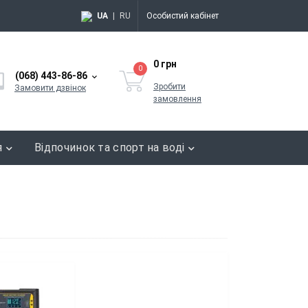
UA
|
RU
Особистий кабінет
0 грн
0
(068) 443-86-86
Зробити
Замовити дзвінок
замовлення
я
Відпочинок та спорт на воді