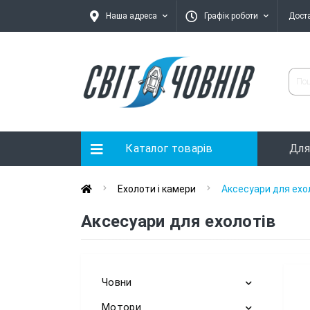
Наша адреса
Графік роботи
Дост
Каталог товарів
Для
Ехолоти і камери
Аксесуари для ехо
Аксесуари для ехолотів
Човни
Мотори