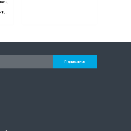
лова,
ить.
Підписатися