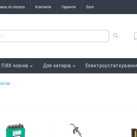
авка та оплата
Контакти
Гарантія
Блог
 ПВХ човнів
Для катерів
Електроустаткуванн
лотів