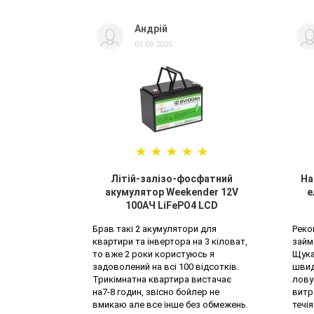
Андрій
01.09.2025
Літій-залізо-фосфатний
Ha
акумулятор Weekender 12V
е
100AЧ LiFePO4 LCD
Брав такі 2 акумулятори для
Реко
квартири та інвертора на 3 кіловат,
займ
то вже 2 роки користуюсь я
Щука
задоволений на всі 100 відсотків.
швид
Трикімнатна квартира вистачає
лову
на7-8 годин, звісно бойлер не
витр
вмикаю але все інше без обмежень.
течія