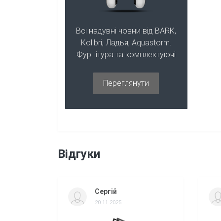
Фарби, необрастайка
Всі надувні човни від BARK,
Kolibri, Ладья, Aquastorm.
Фурнітура та комплектуючі
Переглянути
Відгуки
Сергій
20.11.2025