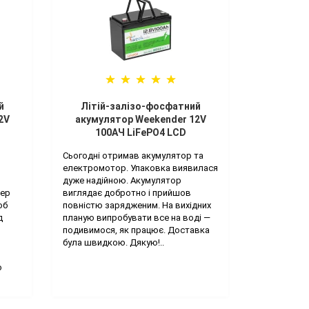
й
Літій-залізо-фосфатний
2V
акумулятор Weekender 12V
100AЧ LiFePO4 LCD
Сьогодні отримав акумулятор та
електромотор. Упаковка виявилася
дуже надійною. Акумулятор
пер
виглядає добротно і прийшов
об
повністю зарядженим. На вихідних
д
планую випробувати все на воді —
подивимося, як працює. Доставка
була швидкою. Дякую!..
о