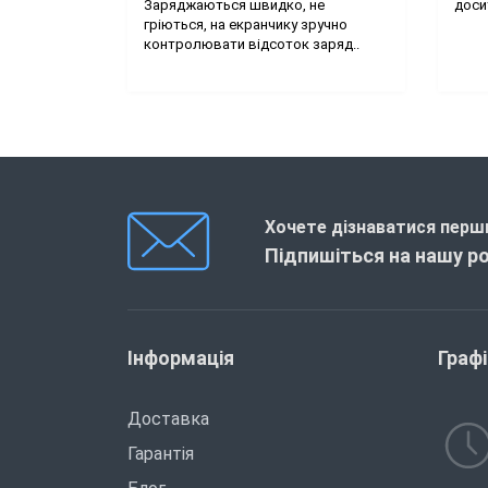
Заряджаються швидко, не
досит
гріються, на екранчику зручно
контролювати відсоток заряд..
Хочете дізнаватися перши
Підпишіться на нашу р
Інформація
Граф
Доставка
Гарантія