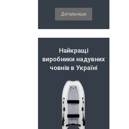
Помпи, аератори,
мацератори
Детальніше
Якірні лебідки
Вимірювальні прилади
Перемикачі
Найкращі
Освітлення
виробники надувних
Акустика в човен
човнів в Україні
Вітрове скло
Лючки та люки
Покриття підлоги та
бортів
Транцеві плити
Трими, гідроліфти