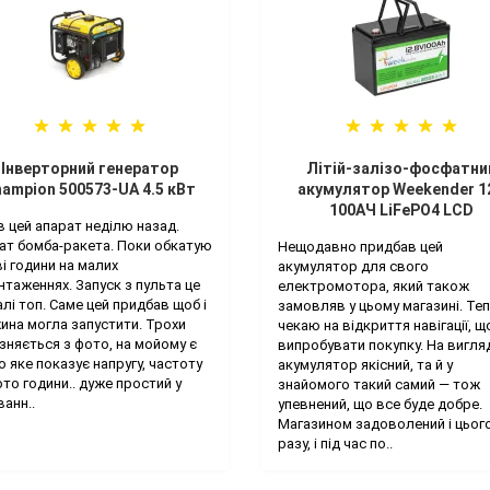
Інверторний генератор
Літій-залізо-фосфатни
ampion 500573-UA 4.5 кВт
акумулятор Weekender 1
100AЧ LiFePO4 LCD
в цей апарат неділю назад.
ат бомба-ракета. Поки обкатую
Нещодавно придбав цей
ві години на малих
акумулятор для свого
нтаженнях. Запуск з пульта це
електромотора, який також
алі топ. Саме цей придбав щоб і
замовляв у цьому магазині. Те
ина могла запустити. Трохи
чекаю на відкриття навігації, щ
ізняється з фото, на мойому є
випробувати покупку. На вигля
о яке показує напругу, частоту
акумулятор якісний, та й у
ото години.. дуже простий у
знайомого такий самий — тож
ванн..
упевнений, що все буде добре.
Магазином задоволений і цьог
разу, і під час по..