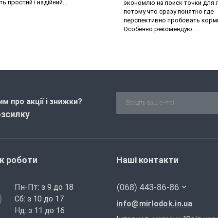
ь простий і надійний...
экономлю на поиск точки для 
потому что сразу понятно где
перспективно пробовать корм
Особенно рекомендую..
м про акції і знижки?
озсилку
ік роботи
Наші контакти
(068) 443-86-86
Пн-Пт: з 9 до 18
Сб: з 10 до 17
info@mirlodok.in.ua
Нд: з 11 до 16