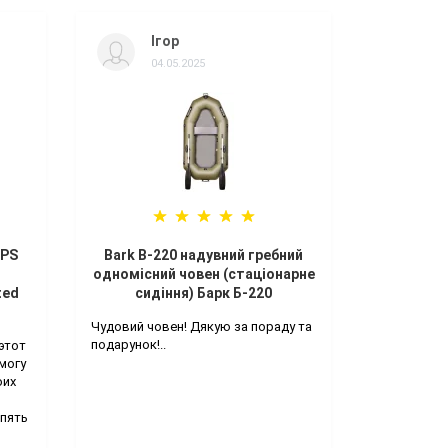
Ігор
04.05.2025
GPS
Bark B-220 надувний гребний
одномісний човен (стаціонарне
ted
сидіння) Барк Б-220
Чудовий човен! Дякую за пораду та
подарунок!..
этот
могу
оих
Опять