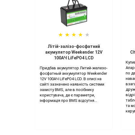
Літій-залізо-фосфатний
акумулятор Weekender 12V
Ch
100AЧ LiFePO4 LCD
Купи
Апар
Придбав акумулятор Литий-железо-
по д
фосфатный аккумулятор Weekender
нава
12V 100AЧ LiFePO4 LCD. В описі на
взаг
сайті зазначено наявність системи
друж
захисту BMS, але в посібнику
відр
користувача, де є параметри,
табл
інформація про BMS відсутня...
та м
керу