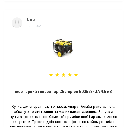
Олег
19.11.2025
Інверторний генератор Champion 500573-UA 4.5 кВт
Купив цей апарат неділю назад. Апарат бомба-ракета. Поки
обкатую по дві години на малих навантаженнях. Запуск з
пульта це взагалі топ. Саме цей придбав щоб і дружина могла
запустити. Трохи відрізняється з фото, на мойому є табло
яке показує напругу, частоту та мото години.. дуже простий у