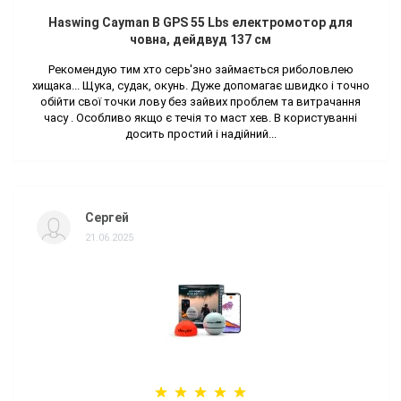
Haswing Cayman B GPS 55 Lbs електромотор для
човна, дейдвуд 137 см
Рекомендую тим хто серь'зно займається риболовлею
хищака... Щука, судак, окунь. Дуже допомагає швидко і точно
обійти свої точки лову без зайвих проблем та витрачання
часу . Особливо якщо є течія то маст хев. В користуванні
досить простий і надійний...
Сергей
21.06.2025