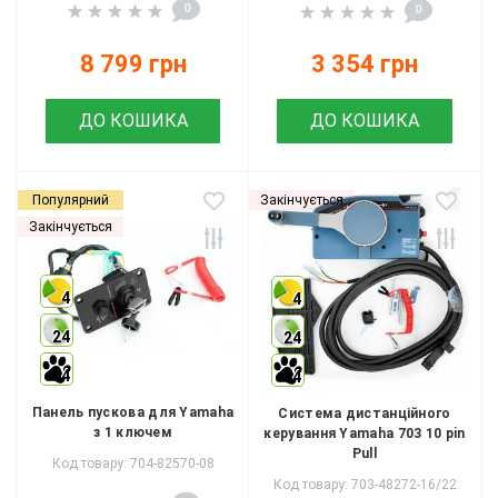
0
0
8 799 грн
3 354 грн
ДО КОШИКА
ДО КОШИКА
Популярний
Закінчується
Закінчується
4
4
24
24
4
4
Панель пускова для Yamaha
Система дистанційного
з 1 ключем
керування Yamaha 703 10 pin
Pull
Код товару: 704-82570-08
Код товару: 703-48272-16/22