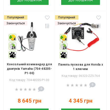
Популярний
Популярний
Закінчується
Закінчується
4
4
24
24
4
4
Консольний коммандер для
Панель пускова для Honda з
двигунів Yamaha (704-48205-
1 ключем
P1-00)
Код товару: 06323-ZZ5-764
Код товару: 704-48205-P1-00
0
0
8 645 грн
4 345 грн