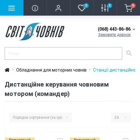
0
0
0
(068) 443-86-86
Замовити дзвінок
Обладнання для моторних човнів
Станції дистанційног
Дистанційне керування човновим
мотором (командер)