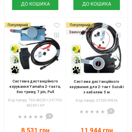
ДО КОШИКА
ДО КОШИКА
Популярний
Популярний
Закінчується
4
4
24
24
4
4
Система дистанційного
Система дистанційного
керування Yamaha 2-такта,
керування для 2-такт Suzuki
без триму, 7 pin, Pull
з кабелем 5 м
Код товару: 703-48230-12-P/703-
Код товару: 67200-99E56
48230-14-P
0
0
8 531 грн
11 944 грн