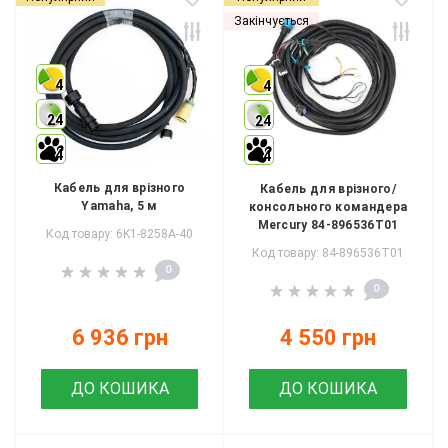
Закінчується
4
4
24
24
4
4
Кабель для врізного
Кабель для врізного/
Yamaha, 5 м
консольного командера
Mercury 84-896536T01
Код товару: 6K1-8258A-40
Код товару: 84-896536T01
0
0
6 936 грн
4 550 грн
ДО КОШИКА
ДО КОШИКА