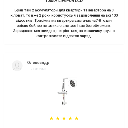
100AЧ LiFePO4 LCD
Брав такі 2 акумулятори для квартири та інвертора на 3
кіловат, то вже 2 роки користуюсь я задоволений на всі 100
відсотків. Трикімнатна квартира вистачає на7-8 годин,
звісно бойлер не вмикаю але все інше без обмежень.
Заряджаються швидко, не гріються, на екранчику зручно
контролювати відсоток заряд..
Олександр
21.06.2025