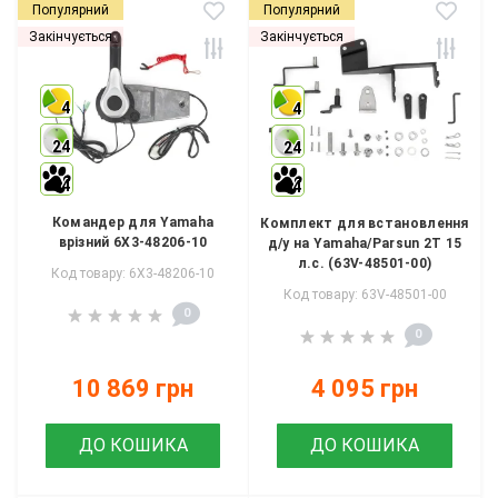
Популярний
Популярний
Закінчується
Закінчується
4
4
24
24
4
4
Командер для Yamaha
Комплект для встановлення
врізний 6X3-48206-10
д/у на Yamaha/Parsun 2Т 15
л.с. (63V-48501-00)
Код товару: 6X3-48206-10
Код товару: 63V-48501-00
0
0
10 869 грн
4 095 грн
ДО КОШИКА
ДО КОШИКА