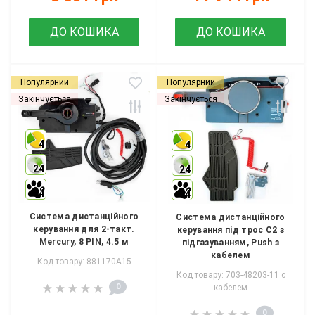
ДО КОШИКА
ДО КОШИКА
Популярний
Популярний
Закінчується
Закінчується
4
4
24
24
4
4
Система дистанційного
Система дистанційного
керування для 2-такт.
керування під трос С2 з
Mercury, 8 PIN, 4.5 м
підгазуванням, Push з
кабелем
Код товару: 881170A15
Код товару: 703-48203-11 с
0
кабелем
0