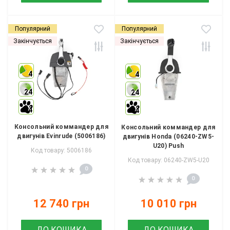
Популярний
Популярний
Закінчується
Закінчується
4
4
24
24
4
4
Консольний коммандер для
Консольний коммандер для
двигунів Evinrude (5006186)
двигунів Honda (06240-ZW5-
U20) Push
Код товару: 5006186
Код товару: 06240-ZW5-U20
0
0
12 740 грн
10 010 грн
ДО КОШИКА
ДО КОШИКА