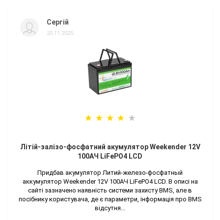
Сергій
20.11.2025
Літій-залізо-фосфатний акумулятор Weekender 12V
100AЧ LiFePO4 LCD
Придбав акумулятор Литий-железо-фосфатный
аккумулятор Weekender 12V 100AЧ LiFePO4 LCD. В описі на
сайті зазначено наявність системи захисту BMS, але в
посібнику користувача, де є параметри, інформація про BMS
відсутня...