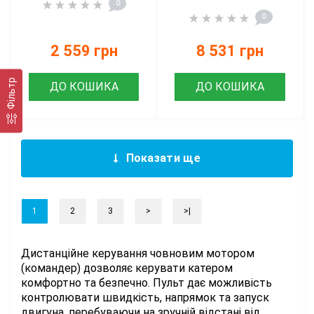
0
0
2 559 грн
8 531 грн
Фільтр
ДО КОШИКА
ДО КОШИКА
Показати ще
1
2
3
>
>|
Дистанційне керування човновим мотором
(командер) дозволяє керувати катером
комфортно та безпечно. Пульт дає можливість
контролювати швидкість, напрямок та запуск
двигуна, перебуваючи на зручній відстані від