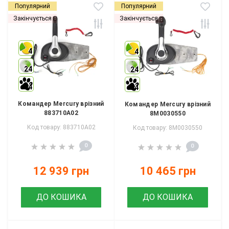
Популярний
Популярний
Закінчується
Закінчується
4
4
24
24
4
4
Командер Mercury врізний
Командер Mercury врізний
883710A02
8M0030550
Код товару: 883710A02
Код товару: 8M0030550
0
0
12 939 грн
10 465 грн
ДО КОШИКА
ДО КОШИКА