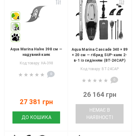
4
24
4
Aqua Marina Halve 398 см —
Aqua Marina Cascade 340 × 89
надувний каяк
× 20 см — гібрид SUP-каяк 2-
в-1 із сидінням (BT-24CAP)
Код товару: HA-398
Код товару: BT-24CAP
0
0
26 164 грн
27 381 грн
НЕМАЄ В
ДО КОШИКА
НАЯВНОСТІ