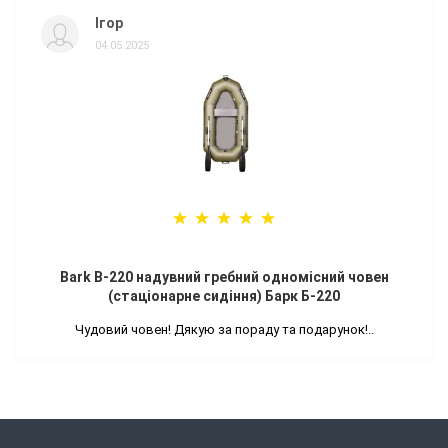
Ігор
04.05.2025
Bark B-220 надувний гребний одномісний човен
(стаціонарне сидіння) Барк Б-220
Чудовий човен! Дякую за пораду та подарунок!..