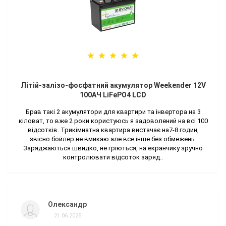
Літій-залізо-фосфатний акумулятор Weekender 12V
100AЧ LiFePO4 LCD
Брав такі 2 акумулятори для квартири та інвертора на 3
кіловат, то вже 2 роки користуюсь я задоволений на всі 100
відсотків. Трикімнатна квартира вистачає на7-8 годин,
звісно бойлер не вмикаю але все інше без обмежень.
Заряджаються швидко, не гріються, на екранчику зручно
контролювати відсоток заряд..
Олександр
21.06.2025