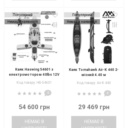
Популярний
Популярний
Немає в наявності
Немає в наявності
Каяк Haswing 54601 з
Каяк Tomahawk Air-K 440 2-
електромотором 40lbs 12V
місний 4.40 м
Код товару: HB-54601
Код товару: Air-K 440
0
0
54 600 грн
29 469 грн
НЕМАЄ В
НЕМАЄ В