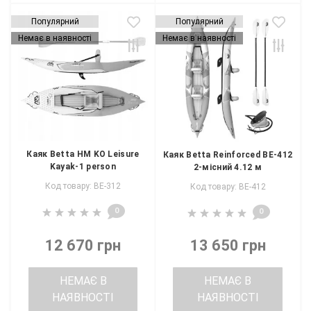
Популярний
Популярний
Немає в наявності
Немає в наявності
Каяк Betta HM KO Leisure
Каяк Betta Reinforced BE-412
Kayak-1 person
2-місний 4.12 м
Код товару: BE-312
Код товару: BE-412
0
0
12 670 грн
13 650 грн
НЕМАЄ В
НЕМАЄ В
НАЯВНОСТІ
НАЯВНОСТІ