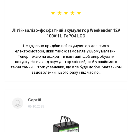
Літій-залізо-фосфатний акумулятор Weekender 12V
100AЧ LiFePO4 LCD
Нещодавно придбав цей акумулятор для свого
електромотора, який також замовляв у цьому магазині.
Тепер чекаю на відкриття навігації, щоб випробувати
покупку. На вигляд акумулятор якісний, та й у знайомого
такий самий — тож упевнений, що все буде добре. Магазином
задоволений і цього разу, і під час по..
Сергій
06.10.2025