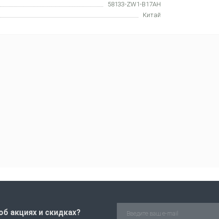
58133-ZW1-B17AH
Китай
об акциях и скидках?