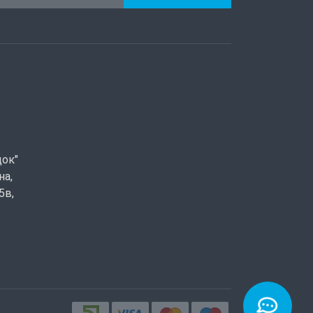
док"
на,
5в,