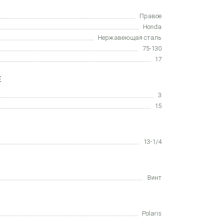
Правое
Honda
Нержавеющая сталь
75-130
17
Е
3
15
13-1/4
Винт
Polaris