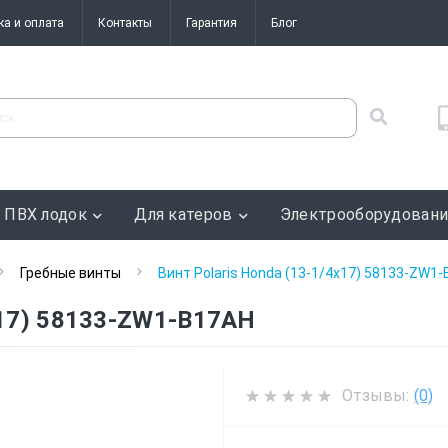
ка и оплата
Контакты
Гарантия
Блог
 ПВХ лодок
Для катеров
Электрооборудован
Гребные винты
Винт Polaris Honda (13-1/4x17) 58133-ZW1
4x17) 58133-ZW1-B17AH
Отзывы:
(0)