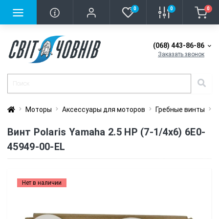
0
0
0
(068) 443-86-86
Заказать звонок
Моторы
Аксессуары для моторов
Гребные винты
В
Винт Polaris Yamaha 2.5 HP (7-1/4x6) 6E0-
45949-00-EL
Нет в наличии