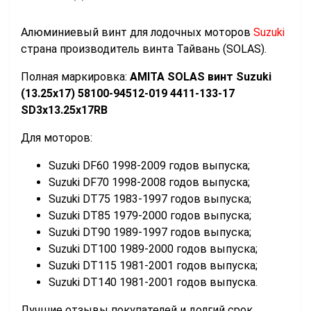
Алюминиевый винт для лодочных моторов
Suzuki
страна
производитель винта Тайвань (SOLAS).
Полная маркировка:
АМIТА SOLAS винт Suzuki
(13.25x17) 58100-94512-019 4411-133-17
SD3x13.25x17RB
Для моторов:
Suzuki
DF60
199
8-2009
годов выпуска;
Suzuki
DF
70 199
8-200
8 годов выпуска;
Suzuki
DT
75 1983-1997 годов выпуска;
Suzuki
DT
85
19
79
-
2000
годов выпуска;
Suzuki
DT90
19
89
-
1997
годов выпуска;
Suzuki
DT100
19
89
-
2000
годов выпуска;
Suzuki
DT115
19
81
-
2001
годов выпуска;
Suzuki
DT140
19
81
-
2001
годов выпуска.
Лучшие отзывы покупателей и долгий срок