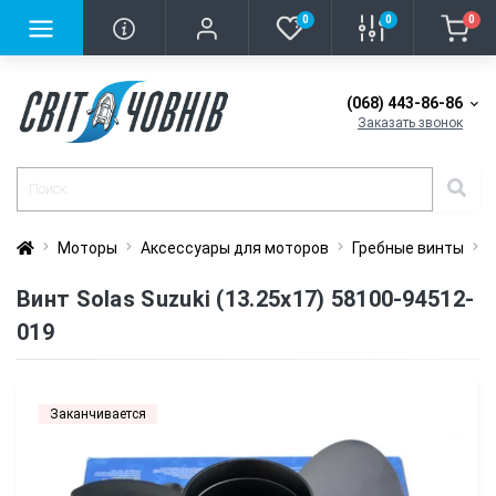
0
0
0
(068) 443-86-86
Заказать звонок
Моторы
Аксессуары для моторов
Гребные винты
В
Винт Solas Suzuki (13.25x17) 58100-94512-
019
Заканчивается