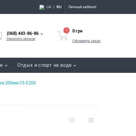
UA
|
RU
Личный кабинет
0
0 грн
(068) 443-86-86
Заказать звонок
Оформить заказ
ие
Отдых и спорт на воде
ва 200мм C5-E200