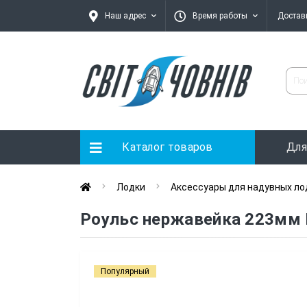
Наш адрес
Время работы
Достав
Каталог товаров
Для
Лодки
Аксессуары для надувных ло
Роульс нержавейка 223мм 
Популярный