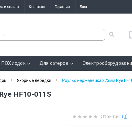
ка и оплата
Контакты
Гарантия
Блог
 ПВХ лодок
Для катеров
Электрооборудован
док
Якорные лебедки
Роульс нержавейка 223мм Rye HF1
Rye HF10-011S
Отзывы:
(0)