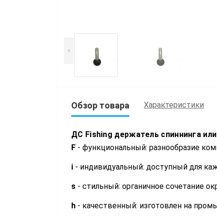
<
Обзор товара
Характеристики
ДС Fishing
держатель спиннинга или
F
- функциональный: разнообразие ко
i
- индивидуальный: доступный для ка
s
- стильный: органичное сочетание о
h
- качественный: изготовлен на про