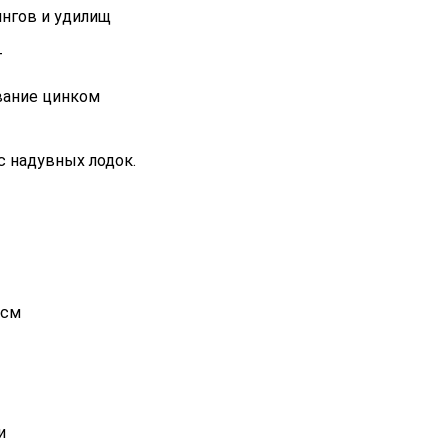
ингов и удилищ
т
вание цинком
с надувных лодок.
 см
и