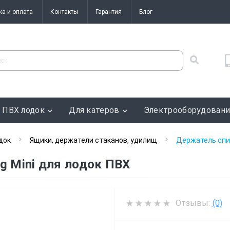
ка и оплата
Контакты
Гарантия
Блог
 ПВХ лодок
Для катеров
Электрооборудован
док
Ящики, держатели стаканов, удилищ
Держатель спин
g Mini для лодок ПВХ
Отзывы:
(0)