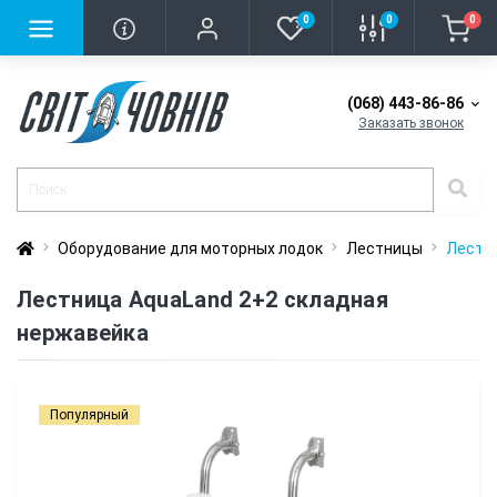
0
0
0
(068) 443-86-86
Заказать звонок
Оборудование для моторных лодок
Лестницы
Лестни
Лестница AquaLand 2+2 складная
нержавейка
Популярный