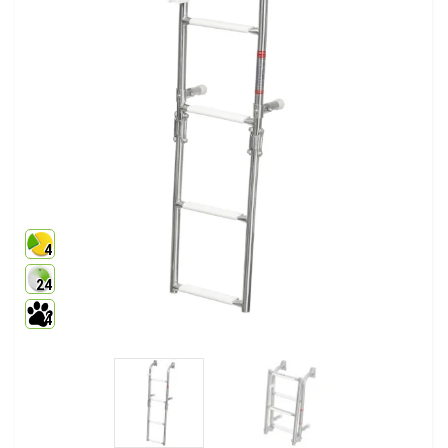
4
24
4