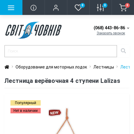
0
0
0
(068) 443-86-86
Заказать звонок
Оборудование для моторных лодок
Лестницы
Лестни
Лестница верёвочная 4 ступени Lalizas
Популярный
Нет в наличии