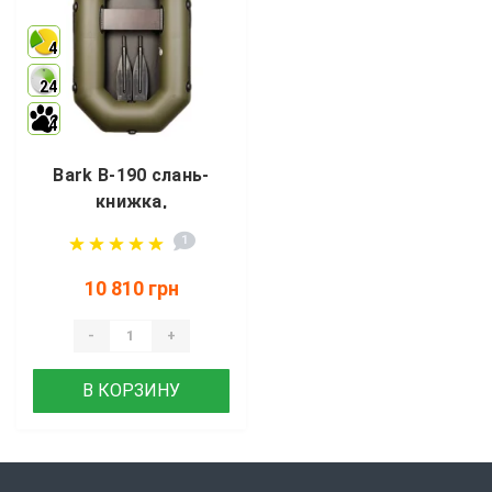
4
24
4
Bark B-190 слань-
книжка,
стационарное
1
сиденье
10 810 грн
-
+
В КОРЗИНУ