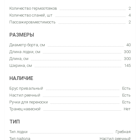
Количество гермоотсеков
2
Количество сланей, шт
4
Пассажировместимость
2
РАЗМЕРЫ
Диаметр борта, см
40
Длина лодки, см
300
Длина, см
300
Ширина, см
145
НАЛИЧИЕ
Брус привальный
Есть
Настил реечный
Есть
Ручки для переноски
Есть
Транец навесной
Нет
ТИП
Тип лодки
Гребная
Тип пайола
Настил реечный