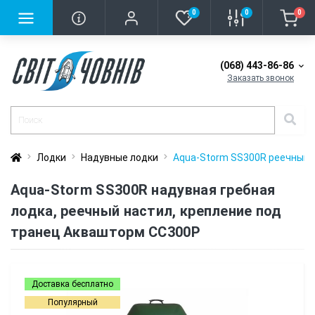
0
0
0
(068) 443-86-86
Заказать звонок
Лодки
Надувные лодки
Aqua-Storm SS300R реечный н
Aqua-Storm SS300R надувная гребная
лодка, реечный настил, крепление под
транец Аквашторм СС300Р
Доставка бесплатно
Популярный