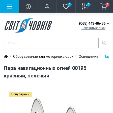
0
0
0
(068) 443-86-86
Заказать звонок
Оборудование для моторных лодок
Освещение
Пара 
Пара навигационных огней 00195
красный, зелёный
Популярный