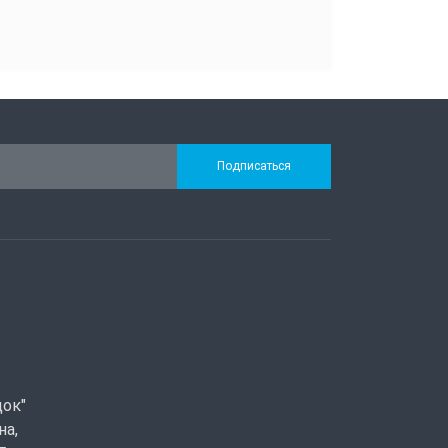
Подписаться
док"
на,