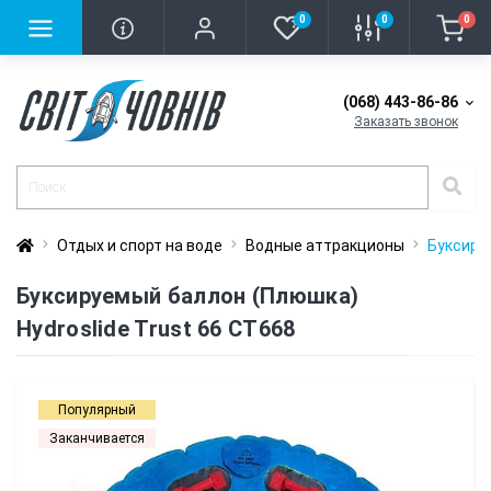
0
0
0
(068) 443-86-86
Заказать звонок
Отдых и спорт на воде
Водные аттракционы
Буксируе
Буксируемый баллон (Плюшка)
Hydroslide Trust 66 CT668
Популярный
Заканчивается