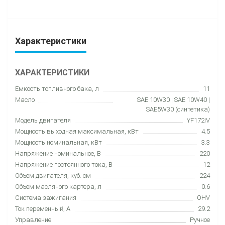
Характеристики
ХАРАКТЕРИСТИКИ
Емкость топливного бака, л
11
Масло
SAE 10W30 | SAE 10W40 |
SAE5W30 (синтетика)
Модель двигателя
YF172IV
Мощность выходная максимальная, кВт
4.5
Мощность номинальная, кВт
3.3
Напряжение номинальное, В
220
Напряжение постоянного тока, В
12
Объем двигателя, куб. см
224
Объем масляного картера, л
0.6
Система зажигания
OHV
Ток переменный, А
29.2
Управление
Ручное