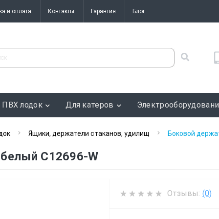
ка и оплата
Контакты
Гарантия
Блог
 ПВХ лодок
Для катеров
Электрооборудован
док
Ящики, держатели стаканов, удилищ
Боковой держа
 белый C12696-W
Отзывы:
(0)