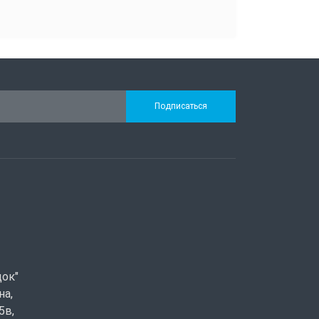
Подписаться
док"
на,
5в,