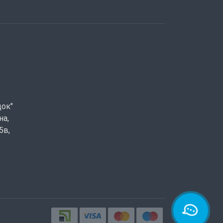
док"
на,
5в,