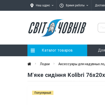
Наш адрес
Время работы
Достав
Каталог товаров
Для
Лодки
Аксессуары для надувных ло
М'яке сидіння Kolibri 76х20
Популярный