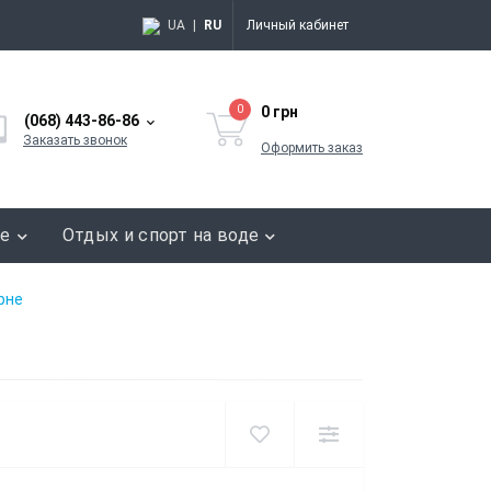
UA
|
RU
Личный кабинет
0
0 грн
(068) 443-86-86
Заказать звонок
Оформить заказ
ие
Отдых и спорт на воде
орне