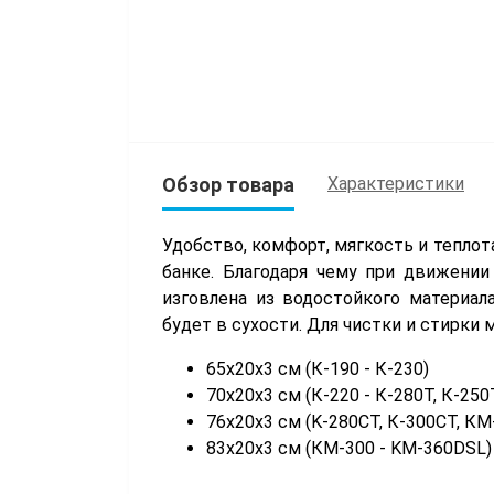
Обзор товара
Характеристики
Удобство, комфорт, мягкость и теплот
банке. Благодаря чему при движении
изговлена из водостойкого материал
будет в сухости. Для чистки и стирки
65х20
x3
см (К-190 - К-230)
70х20
x3
см (К-220 - К-280Т, К-250
76х20
x3
см (K-280CT, К-300СТ, КМ
83х20
x3
см (КМ-300 - KM-360DSL)