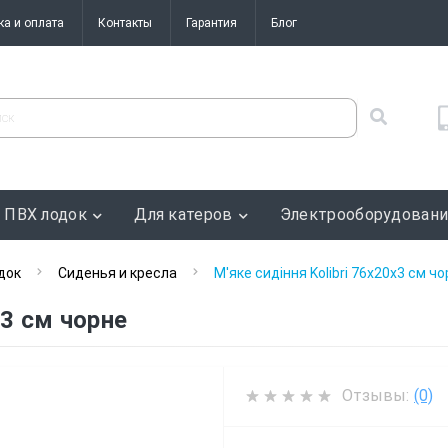
ка и оплата
Контакты
Гарантия
Блог
 ПВХ лодок
Для катеров
Электрооборудован
док
Сиденья и кресла
М'яке сидіння Kolibri 76х20x3 см ч
x3 см чорне
Отзывы:
(0)