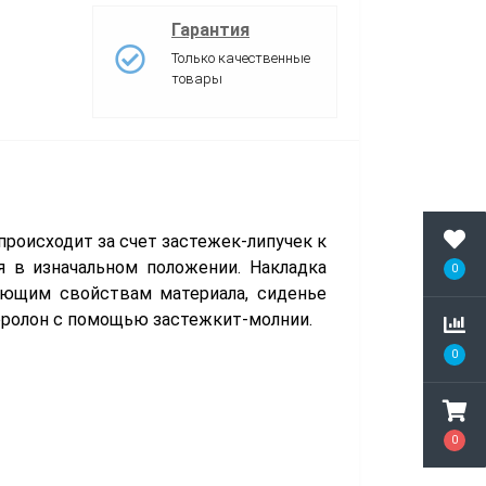
Гарантия
Только качественные
товары
происходит за счет застежек-липучек к
я в изначальном положении. Накладка
0
вающим свойствам материала, сиденье
поролон с помощью застежкит-молнии.
0
0