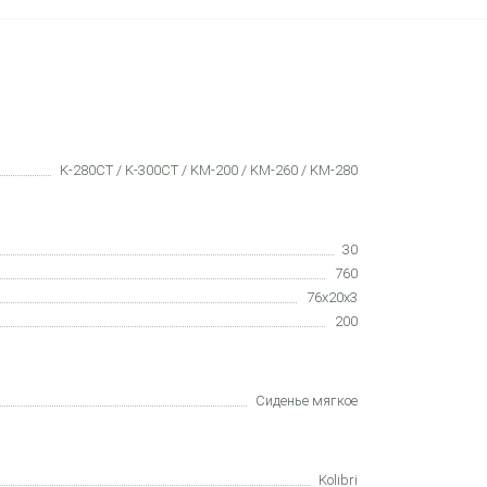
K-280CT / K-300СТ / KМ-200 / KМ-260 / KМ-280
30
760
76х20x3
200
Сиденье мягкое
Kolibri