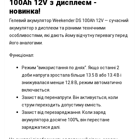
100Ah 12V з дисплеєм -
новинка!
Гелевий акумулятор Weekender DS 100Ah 12V — сучасний
акумулятор з дисплеєм та різними технічними
особливостями, які дають йому відчутну перевагу перед
його аналогами.
Функціонал:
Режим "використання по днях". Якщо останні 2
доби напруга зростала більше 13.5 В або 13.4 В і
знижувалася менше 12.8 В, режим автоматично
включається.
Захист від перенапруги. Він активується, коли
струм переходить допустиму ємність.
Захист від перезаряджання. Коли заряд
акумулятора досягне 100%, він перестане
заряджатися далі.