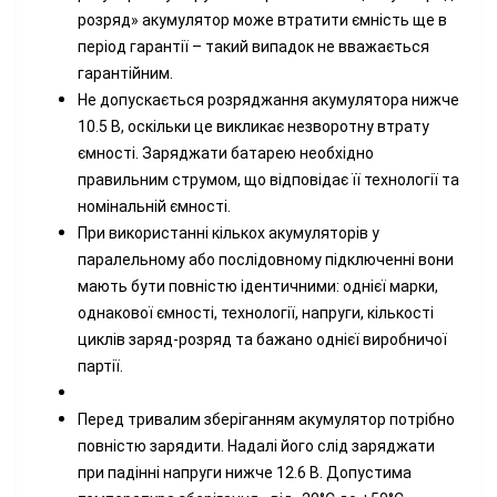
розряд» акумулятор може втратити ємність ще в
період гарантії – такий випадок не вважається
гарантійним.
Не допускається розряджання акумулятора нижче
10.5 В, оскільки це викликає незворотну втрату
ємності. Заряджати батарею необхідно
правильним струмом, що відповідає її технології та
номінальній ємності.
При використанні кількох акумуляторів у
паралельному або послідовному підключенні вони
мають бути повністю ідентичними: однієї марки,
однакової ємності, технології, напруги, кількості
циклів заряд-розряд та бажано однієї виробничої
партії.
Перед тривалим зберіганням акумулятор потрібно
повністю зарядити. Надалі його слід заряджати
при падінні напруги нижче 12.6 В. Допустима