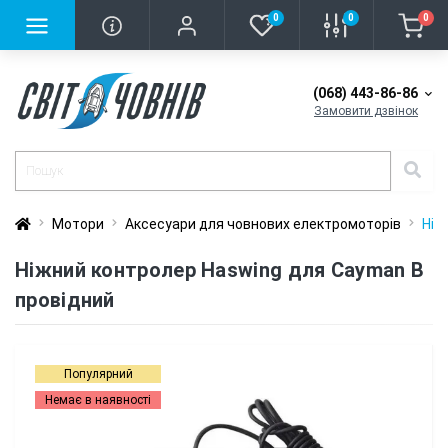
0
0
0
(068) 443-86-86
Замовити дзвінок
Мотори
Аксесуари для човнових електромоторів
Ніж
Ніжний контролер Haswing для Cayman B
провідний
Популярний
Немає в наявності