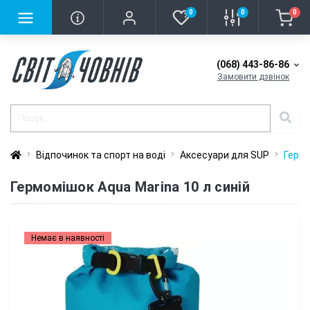
0
0
0
(068) 443-86-86
Замовити дзвінок
Відпочинок та спорт на воді
Аксесуари для SUP
Гермо
Гермомішок Aqua Marina 10 л синій
Немає в наявності