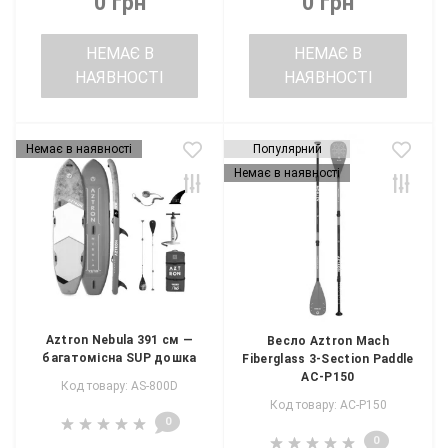
0 грн
0 грн
НЕМАЄ В
НЕМАЄ В
НАЯВНОСТІ
НАЯВНОСТІ
Немає в наявності
Популярний
Немає в наявності
Aztron Nebula 391 см —
Весло Aztron Mach
багатомісна SUP дошка
Fiberglass 3-Section Paddle
AC-P150
Код товару: AS-800D
Код товару: AC-P150
0
0