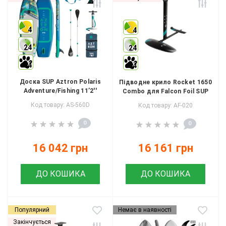
4
4
24
24
4
4
Доска SUP Aztron Polaris
Підводне крило Rocket 1650
Adventure/Fishing 11’2''
Combo для Falcon Foil SUP
Код товару: AS-560D
Код товару: AF-020
0
0
16 042 грн
16 161 грн
ДО КОШИКА
ДО КОШИКА
Популярний
Немає в наявності
Закінчується