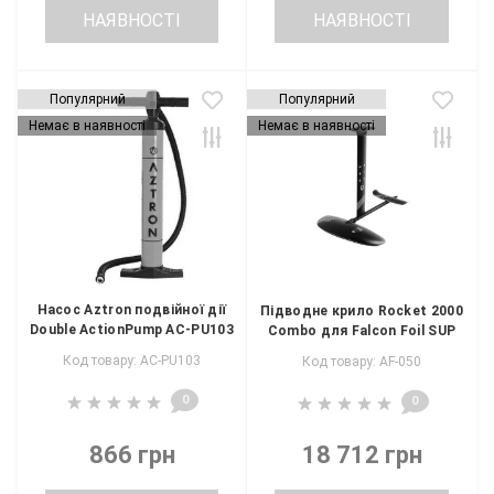
НАЯВНОСТІ
НАЯВНОСТІ
Популярний
Популярний
Немає в наявності
Немає в наявності
Насос Aztron подвійної дії
Підводне крило Rocket 2000
Double ActionPump AC-PU103
Combo для Falcon Foil SUP
Код товару: AC-PU103
Код товару: AF-050
0
0
866 грн
18 712 грн