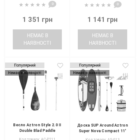
0
0
1 351 грн
1 141 грн
НЕМАЄ В
НЕМАЄ В
НАЯВНОСТІ
НАЯВНОСТІ
Популярний
Популярний
Немає в наявності
Немає в наявності
Весло Aztron Style 2.0 II
Доска SUP Around Aztron
Double Blad Paddle
Super Nova Compact 11'
Код товару: AC-P211
Код товару: AS-013