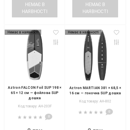
НЕМАЄ В
НЕМАЄ В
НАЯВНОСТІ
НАЯВНОСТІ
Немає в наявності
Немає в наявності
Aztron FALCON Foil SUP 198 ×
Aztron MARTIAN 381 × 68,5 ×
65 × 12 см — фойлова SUP
16 см — гоночна SUP дошка
дошка
Код товару: AH-802
Код товару: AH-203F
0
0