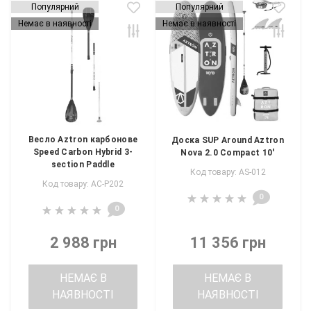
Популярний
Популярний
Немає в наявності
Немає в наявності
Весло Aztron карбонове
Доска SUP Around Aztron
Speed Carbon Hybrid 3-
Nova 2.0 Compact 10'
section Paddle
Код товару: AS-012
Код товару: AC-P202
0
0
2 988 грн
11 356 грн
НЕМАЄ В
НЕМАЄ В
НАЯВНОСТІ
НАЯВНОСТІ