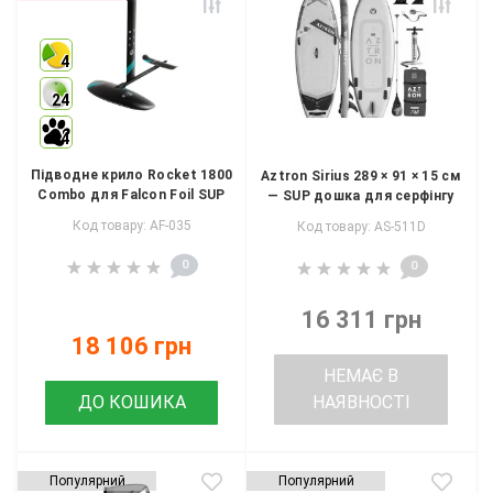
4
24
4
Підводне крило Rocket 1800
Aztron Sirius 289 × 91 × 15 см
Combo для Falcon Foil SUP
— SUP дошка для серфінгу
Код товару: AF-035
Код товару: AS-511D
0
0
16 311 грн
18 106 грн
НЕМАЄ В
ДО КОШИКА
НАЯВНОСТІ
Популярний
Популярний