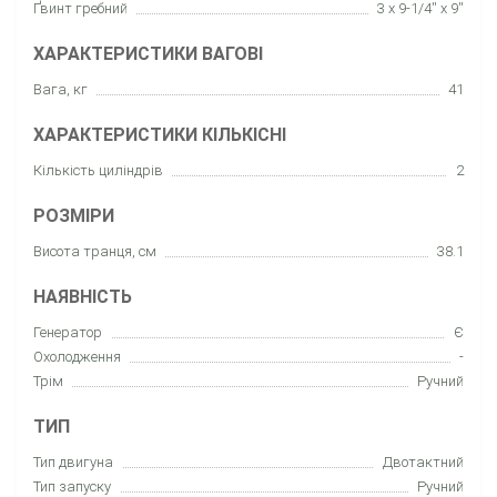
Ґвинт гребний
3 x 9-1/4'' x 9''
ХАРАКТЕРИСТИКИ ВАГОВІ
Вага, кг
41
ХАРАКТЕРИСТИКИ КІЛЬКІСНІ
Кількість циліндрів
2
РОЗМІРИ
Висота транця, см
38.1
НАЯВНІСТЬ
Генератор
Є
Охолодження
-
Трім
Ручний
ТИП
Тип двигуна
Двотактний
Тип запуску
Ручний