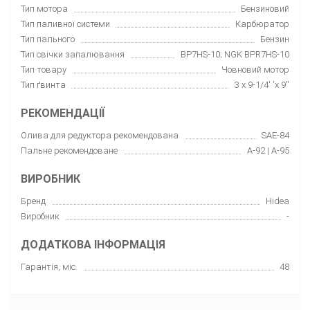
Тип мотора
Бензиновий
Тип паливної системи
Карбюратор
Тип пального
Бензин
Тип свічки запалювання
BP7HS-10; NGK BPR7HS-10
Тип товару
Човновий мотор
Тип ґвинта
3 x 9-1/4' 'x 9''
РЕКОМЕНДАЦІЇ
Олива для редуктора рекомендована
SAE-84
Пальне рекомендоване
A-92 | A-95
ВИРОБНИК
Бренд
Hidea
Виробник
-
ДОДАТКОВА ІНФОРМАЦІЯ
Гарантія, міс.
48