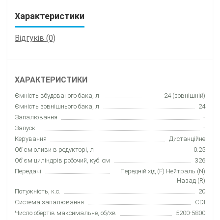
Характеристики
Відгуків (0)
ХАРАКТЕРИСТИКИ
Ємність вбудованого бака, л
24 (зовнішній)
Ємність зовнішнього бака, л
24
Запалювання
-
Запуск
-
Керування
Дистанційне
Об'єм оливи в редукторі, л
0.25
Об'єм циліндрів робочий, куб. cм
326
Передачі
Передній xід (F) Нейтраль (N)
Назад (R)
Потужність, к.с.
20
Система запалювання
CDI
Число обертів максимальне, об/хв
5200-5800