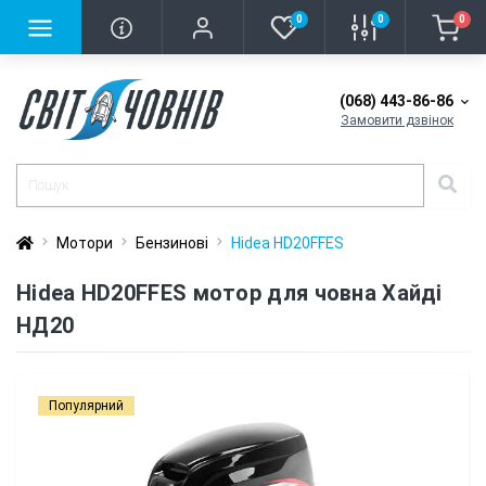
0
0
0
(068) 443-86-86
Замовити дзвінок
Мотори
Бензинові
Hidea HD20FFES
Hidea HD20FFES мотор для човна Хайді
НД20
Популярний