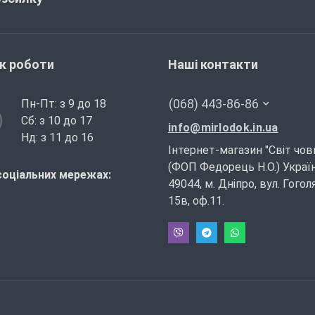
ік роботи
Наші контакти
(068) 443-86-86
Пн-Пт: з 9 до 18
Сб: з 10 до 17
info@mirlodok.in.ua
Нд: з 11 до 16
Інтернет-магазин "Світ чов
(ФОП Федорець Н.О.) Україн
соціальних мережах:
49044, м. Дніпро, вул. Гогол
15в, оф.11.