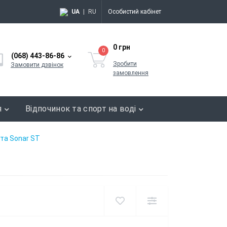
UA
|
RU
Особистий кабінет
0 грн
0
(068) 443-86-86
Зробити
Замовити дзвінок
замовлення
я
Відпочинок та спорт на воді
та Sonar ST