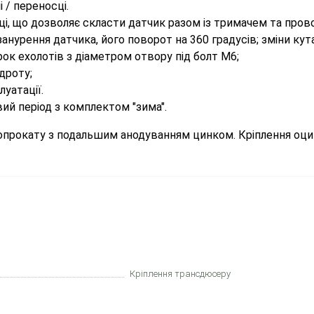
 / переносці.
ці, що дозволяє скласти датчик разом із тримачем та пров
нурення датчика, його поворот на 360 градусів; зміни кута
рок ехолотів з діаметром отвору під болт М6;
дроту;
луатації.
ий період з комплектом "зима".
опрокату з подальшим анодуванням цинком. Кріплення оци
Кріплення трансдюсеру