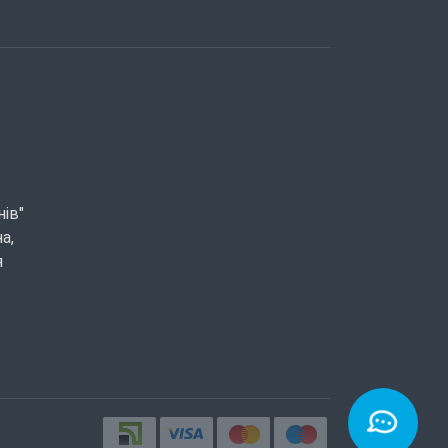
нів"
а,
я