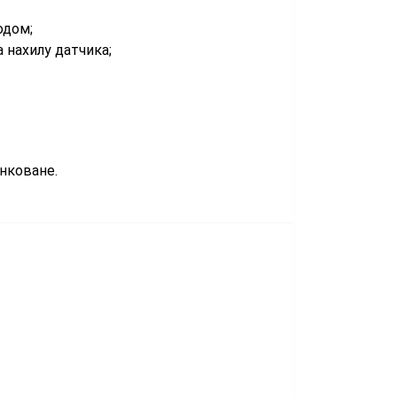
одом;
 нахилу датчика;
нковане.