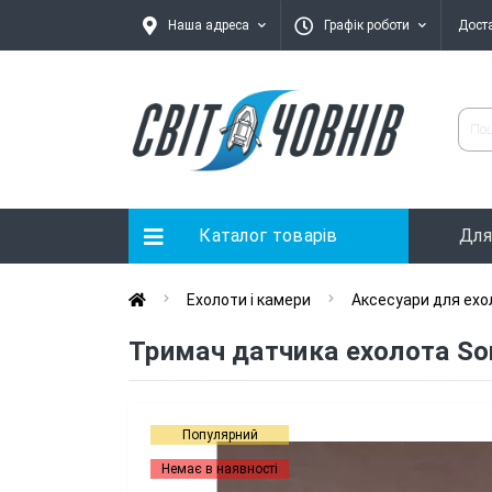
Наша адреса
Графік роботи
Дост
Каталог товарів
Для
Ехолоти і камери
Аксесуари для ехо
Тримач датчика ехолота So
Популярний
Немає в наявності