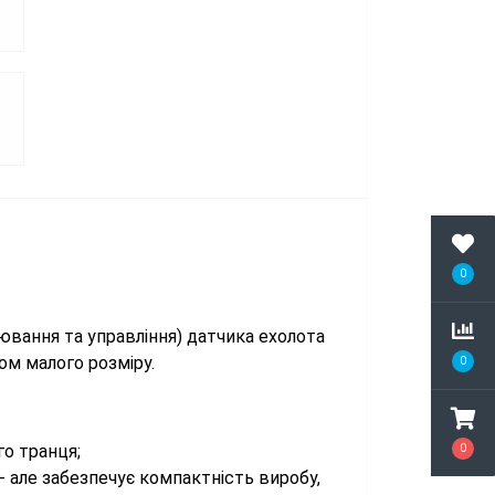
0
ювання та управління) датчика ехолота
ом малого розміру.
0
о транця;
0
- але забезпечує компактність виробу,