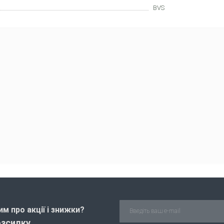
BVS
м про акції і знижки?
озсилку