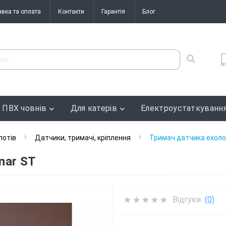
авка та оплата
Контакти
Гарантія
Блог
 ПВХ човнів
Для катерів
Електроустаткуванн
лотів
Датчики, тримачі, кріплення
Тримач датчика ехоло
nar ST
Відгуки:
(0)