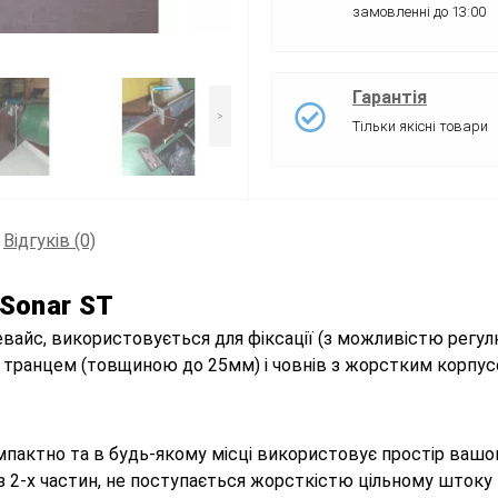
замовленні до 13:00
Гарантія
>
Тільки якісні товари
Відгуків (0)
Sonar ST
девайс, використовується для фіксації (з можливістю регул
 транцем (товщиною до 25мм) і човнів з жорстким корпус
пактно та в будь-якому місці використовує простір вашог
з 2-х частин, не поступається жорсткістю цільному штоку 