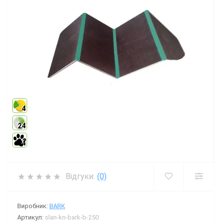
4
24
4
Відгуки:
(0)
Виробник:
BARK
Артикул:
slan-kn-bark-b-250