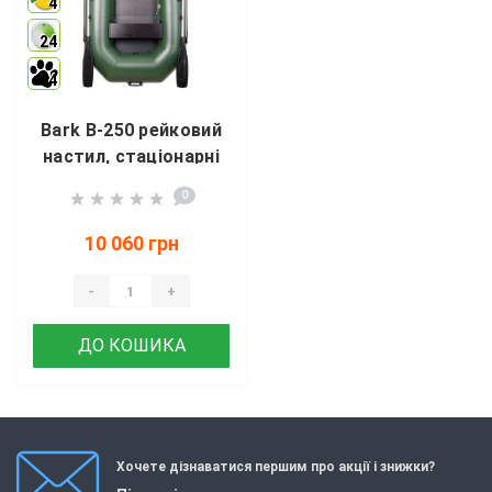
4
24
4
Bark B-250 рейковий
настил, стаціонарні
сидіння
0
10 060 грн
-
+
ДО КОШИКА
Хочете дізнаватися першим про акції і знижки?