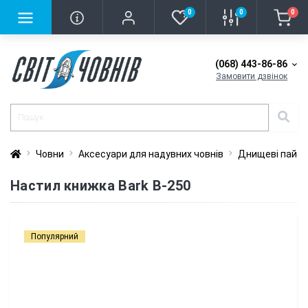
0
0
0
(068) 443-86-86
Замовити дзвінок
Човни
Аксесуари для надувних човнів
Днищеві пайо
Настил книжка Bark B-250
Популярний