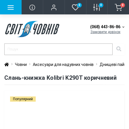
0
0
0
(068) 443-86-86
Замовити дзвінок
Човни
Аксесуари для надувних човнів
Днищеві пайо
Слань-книжка Kolibri K290T коричневий
Популярний