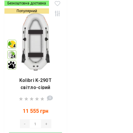
Безкоштовна доставка
Популярний
4
24
4
Kolibri K-290T
світло-сірий
0
11 555 грн
-
+