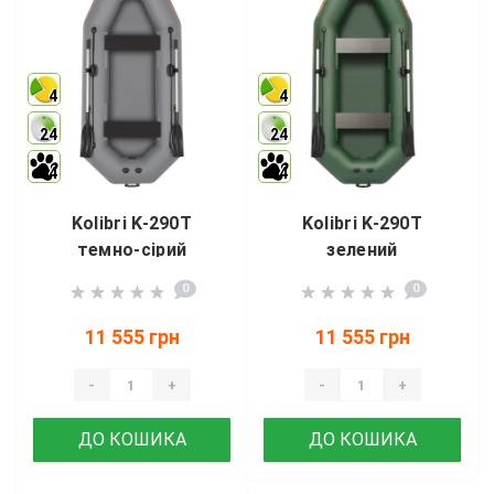
4
4
24
24
4
4
Kolibri K-290T
Kolibri K-290T
темно-сірий
зелений
0
0
11 555 грн
11 555 грн
-
+
-
+
ДО КОШИКА
ДО КОШИКА