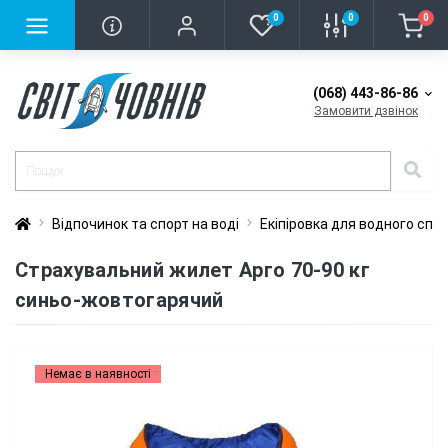
0
0
0
(068) 443-86-86
Замовити дзвінок
Відпочинок та спорт на воді
Екіпіровка для водного спо
Страхувальний жилет Арго 70-90 кг
синьо-жовтогарячий
Немає в наявності