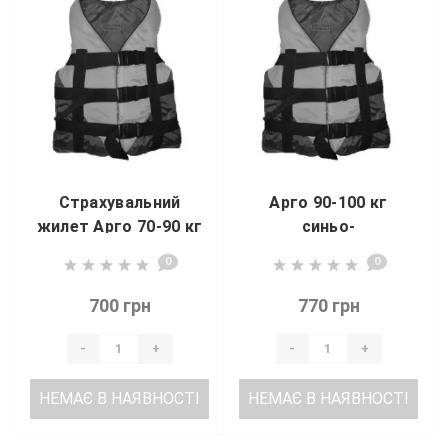
Страхувальний
Арго 90-100 кг
жилет Арго 70-90 кг
синьо-
синьо-
жовтогарячий
0
0
жовтогарячий
700 грн
770 грн
-
+
-
+
НЕМАЄ В НАЯВНОСТІ
НЕМАЄ В НАЯВНОСТІ