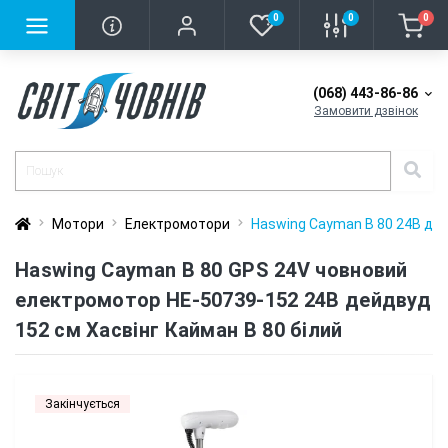
0
0
0
(068) 443-86-86
Замовити дзвінок
Мотори
Електромотори
Haswing Cayman B 80 24В дей
Haswing Cayman B 80 GPS 24V човновий
електромотор HE-50739-152 24В дейдвуд
152 см Хасвінг Кайман В 80 білий
Закінчується