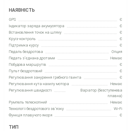
НАЯВНІСТЬ
GPS
Є
Індикатор заряда акумуоятора
Є
Встановлення точок на шляху
Є
Круіз-контроль
Є
Підтримка курсу
Є
Педаль бездротова
Опция
Педать з'єднана дротами
Немає
Побудова маршрутів
Є
Пульт бездротовий
Є
Регулювання занурення гребного гвинта
Є
Регулювання кута нахилу мотора
Немає
Регулювання швидкості
Варіатор (безступенева
плавна)
Румпель телескопіний
Немає
Технології бездротового зв'язку
Wi-Fi
Функція плавучого якоря
Є
ТИП