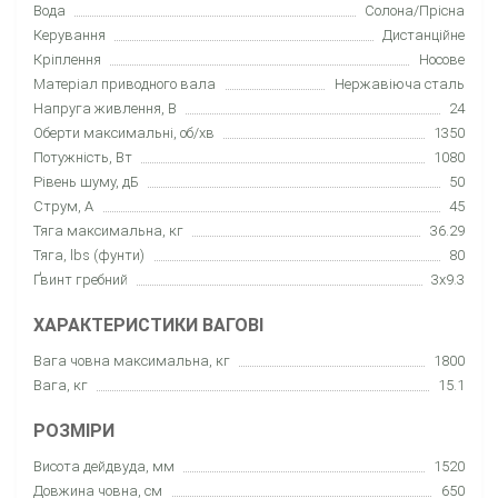
Вода
Солона/Прісна
Керування
Дистанційне
Кріплення
Носове
Матеріал приводного вала
Нержавіюча сталь
Напруга живлення, В
24
Оберти максимальні, об/хв
1350
Потужність, Вт
1080
Рівень шуму, дБ
50
Струм, А
45
Тяга максимальна, кг
36.29
Тяга, lbs (фунти)
80
Ґвинт гребний
3х9.3
ХАРАКТЕРИСТИКИ ВАГОВІ
Вага човна максимальна, кг
1800
Вага, кг
15.1
РОЗМІРИ
Висота дейдвуда, мм
1520
Довжина човна, см
650