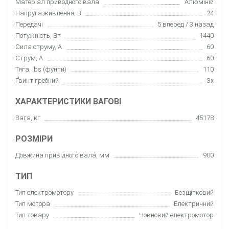
Матеріал приводного вала
Алюміній
Напруга живлення, В
24
Передачі
5 вперед / 3 назад
Потужність, Вт
1440
Сила струму, А
60
Струм, А
60
Тяга, lbs (фунти)
110
Ґвинт гребний
3x
ХАРАКТЕРИСТИКИ ВАГОВІ
Вага, кг
45178
РОЗМІРИ
Довжина привідного вала, мм
900
ТИП
Тип електромотору
Безщітковий
Тип мотора
Електричний
Тип товару
Човновий електромотор