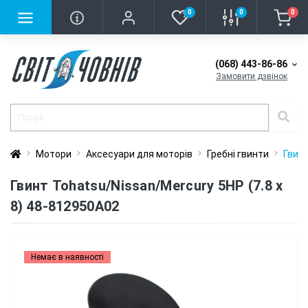
0
0
0
(068) 443-86-86
Замовити дзвінок
Мотори
Аксесуари для моторів
Гребні гвинти
Гвинт
Гвинт Tohatsu/Nissan/Mercury 5HP (7.8 x
8) 48-812950A02
Немає в наявності