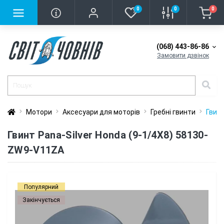
0
0
0
(068) 443-86-86
Замовити дзвінок
Мотори
Аксесуари для моторів
Гребні гвинти
Гвинт
Гвинт Pana-Silver Honda (9-1/4X8) 58130-
ZW9-V11ZA
Популярний
Закінчується