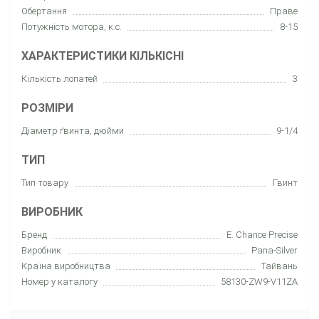
Обертання
Праве
Потужність мотора, к.с.
8-15
ХАРАКТЕРИСТИКИ КІЛЬКІСНІ
Кількість лопатей
3
РОЗМІРИ
Діаметр ґвинта, дюйми
9-1/4
ТИП
Тип товару
Гвинт
ВИРОБНИК
Бренд
E. Chance Precise
Виробник
Pana-Silver
Країна виробництва
Тайвань
Номер у каталогу
58130-ZW9-V11ZA