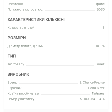
Обертання
Праве
Потужність мотора, к.с.
20-30
ХАРАКТЕРИСТИКИ КІЛЬКІСНІ
Кількість лопатей
3
РОЗМІРИ
Діаметр ґвинта, дюйми
10-1/4
ТИП
Тип товару
Гвинт
ВИРОБНИК
Бренд
E. Chance Precise
Виробник
Pana-Silver
Країна виробництва
Тайвань
Номер у каталогу
58100-96430-414