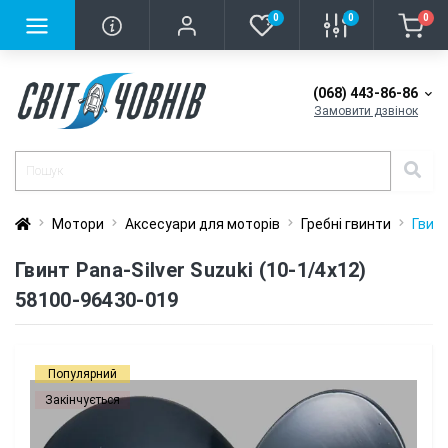
0
0
0
(068) 443-86-86
Замовити дзвінок
Мотори
Аксесуари для моторів
Гребні гвинти
Гвинт
Гвинт Pana-Silver Suzuki (10-1/4x12)
58100-96430-019
Популярний
Закінчується