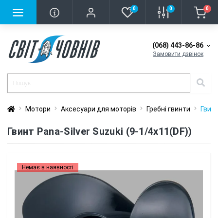
0
0
0
(068) 443-86-86
Замовити дзвінок
Мотори
Аксесуари для моторів
Гребні гвинти
Гвинт
Гвинт Pana-Silver Suzuki (9-1/4x11(DF))
Немає в наявності