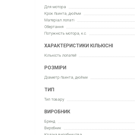
Для мотора
Крок ґвинта, дюйми
Матеріал лопаті
Обертання
Потужність мотора, к.с.
ХАРАКТЕРИСТИКИ КІЛЬКІСНІ
Кількість лопатей
РОЗМІРИ
Діаметр ґвинта, дюйми
ТИП
Тип товару
ВИРОБНИК
Бренд
Виробник
Країна виробництва