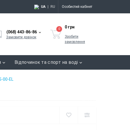
UA
|
RU
Особистий кабінет
0 грн
0
(068) 443-86-86
Зробити
Замовити дзвінок
замовлення
я
Відпочинок та спорт на воді
5-00-EL