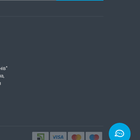
нів"
а,
я