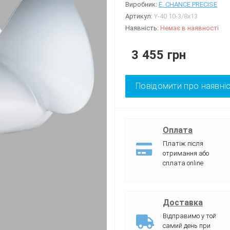
Виробник:
E. CHANCE PRECISE
Артикул:
Y-40 10-3/8x13
Наявність:
Немає в наявності
3 455 грн
Повідомити про наявні
Оплата
Платіж після
отримання або
сплата online
Доставка
Відправимо у той
самий день при