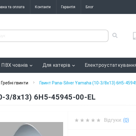
авка та оплата
Контакти
Гарантія
Блог
 ПВХ човнів
Для катерів
Електроустаткуванн
Гребні гвинти
Гвинт Pana-Silver Yamaha (10-3/8x13) 6H5-4594
10-3/8x13) 6H5-45945-00-EL
Відгуки:
(0)