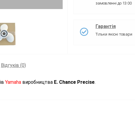
замовленні до 13:00
Гарантія
Тільки якісні товари
Відгуків (0)
рів
Yamaha
виробництва
E. Chance Precise
.