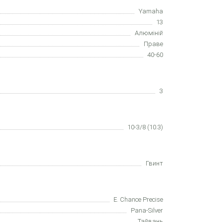
Yamaha
13
Алюміній
Праве
40-60
3
10-3/8 (10.3)
Гвинт
E. Chance Precise
Pana-Silver
Тайвань