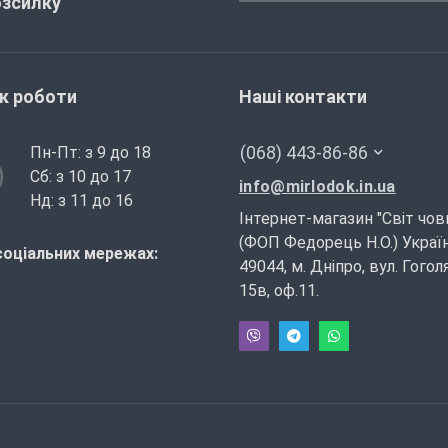
озсилку
ік роботи
Наші контакти
(068) 443-86-86
Пн-Пт: з 9 до 18
Сб: з 10 до 17
info@mirlodok.in.ua
Нд: з 11 до 16
Інтернет-магазин "Світ чов
(ФОП Федорець Н.О.) Україн
соціальних мережах:
49044, м. Дніпро, вул. Гогол
15в, оф.11.