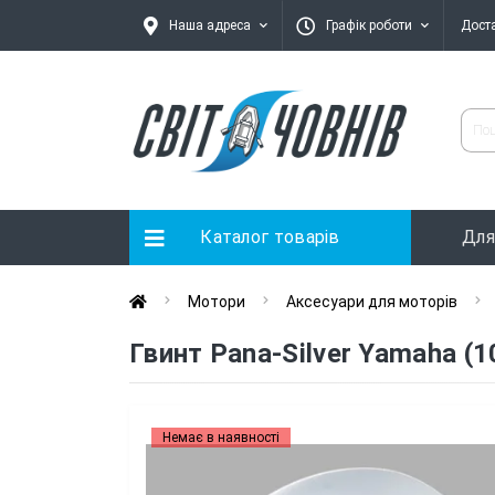
Наша адреса
Графік роботи
Дост
Каталог товарів
Для
Мотори
Аксесуари для моторів
Гвинт Pana-Silver Yamaha (
Немає в наявності