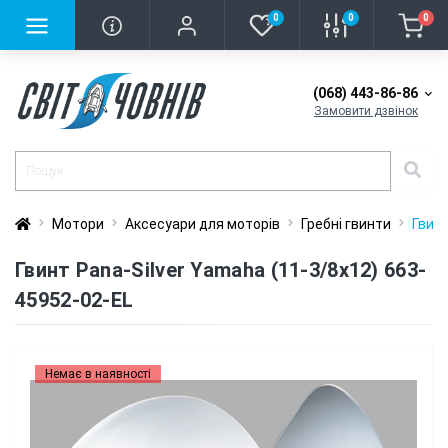
0
0
0
(068) 443-86-86
Замовити дзвінок
Мотори
Аксесуари для моторів
Гребні гвинти
Гвинт
Гвинт Pana-Silver Yamaha (11-3/8x12) 663-
45952-02-EL
Немає в наявності