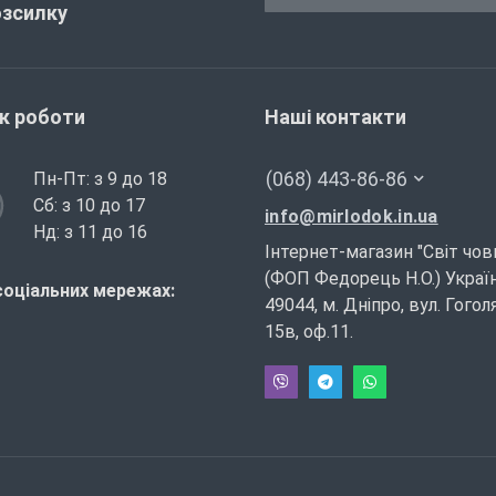
озсилку
ік роботи
Наші контакти
(068) 443-86-86
Пн-Пт: з 9 до 18
Сб: з 10 до 17
info@mirlodok.in.ua
Нд: з 11 до 16
Інтернет-магазин "Світ чов
(ФОП Федорець Н.О.) Україн
соціальних мережах:
49044, м. Дніпро, вул. Гогол
15в, оф.11.