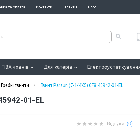
авка та оплата
Контакти
Гарантія
Блог
 ПВХ човнів
Для катерів
Електроустаткуванн
Гребні гвинти
Гвинт Parsun (7-1/4X5) 6F8-45942-01-EL
-45942-01-EL
Відгуки:
(0)