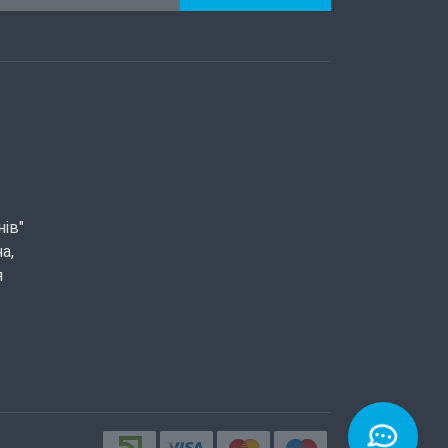
нів"
а,
я