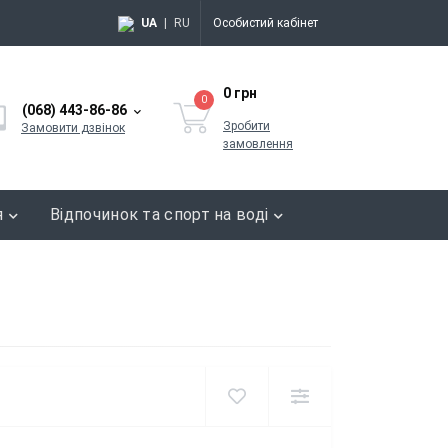
UA
|
RU
Особистий кабінет
0 грн
0
(068) 443-86-86
Зробити
Замовити дзвінок
замовлення
я
Відпочинок та спорт на воді