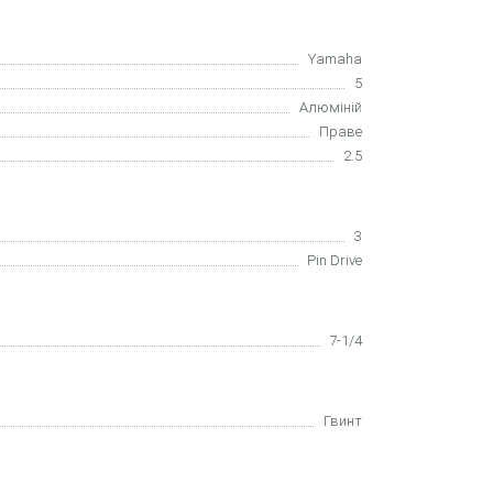
Yamaha
5
Алюміній
Праве
2.5
3
Pin Drive
7-1/4
Гвинт