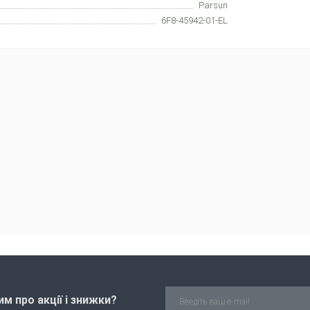
Parsun
6F8-45942-01-EL
м про акції і знижки?