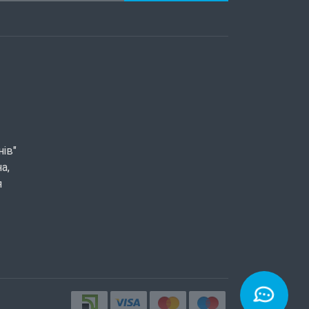
нів"
а,
я