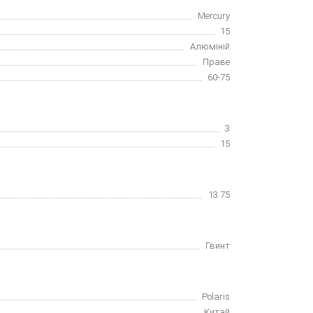
Mercury
15
Алюміній
Праве
60-75
3
15
13.75
Гвинт
Polaris
Китай