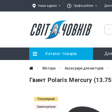
Наша адреса
Графік роботи
Дост
Каталог товарів
Для
Мотори
Аксесуари для моторів
Гвинт Polaris Mercury (13.
Популярний
Закінчується