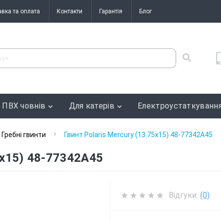
авка та оплата
Контакти
Гарантія
Блог
 ПВХ човнів
Для катерів
Електроустаткуванн
Гребні гвинти
Гвинт Polaris Mercury (13.75x15) 48-77342A45
75x15) 48-77342A45
Відгуки:
(0)