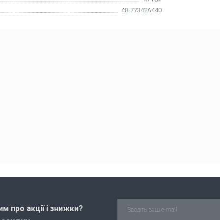
48-77342A440
м про акції і знижки?