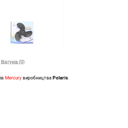
Відгуків (0)
рів
Mercury
виробництва
Polaris
.