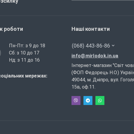
озсилку
ік роботи
Наші контакти
(068) 443-86-86
Пн-Пт: з 9 до 18
Сб: з 10 до 17
info@mirlodok.in.ua
Нд: з 11 до 16
Інтернет-магазин "Світ чов
(ФОП Федорець Н.О.) Україн
соціальних мережах:
49044, м. Дніпро, вул. Гогол
15в, оф.11.