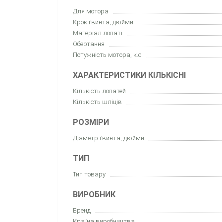
Для мотора
Крок ґвинта, дюйми
Матеріал лопаті
Обертання
Потужність мотора, к.с.
ХАРАКТЕРИСТИКИ КІЛЬКІСНІ
Кількість лопатей
Кількість шліців
РОЗМІРИ
Діаметр ґвинта, дюйми
ТИП
Тип товару
ВИРОБНИК
Бренд
Країна виробництва