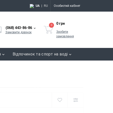
UA
|
RU
Особистий кабінет
0 грн
0
(068) 443-86-86
Зробити
Замовити дзвінок
замовлення
я
Відпочинок та спорт на воді