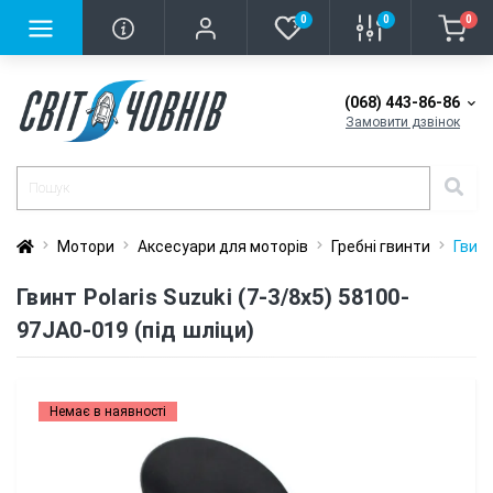
0
0
0
(068) 443-86-86
Замовити дзвінок
Мотори
Аксесуари для моторів
Гребні гвинти
Гвинт
Гвинт Polaris Suzuki (7-3/8x5) 58100-
97JA0-019 (під шліци)
Немає в наявності