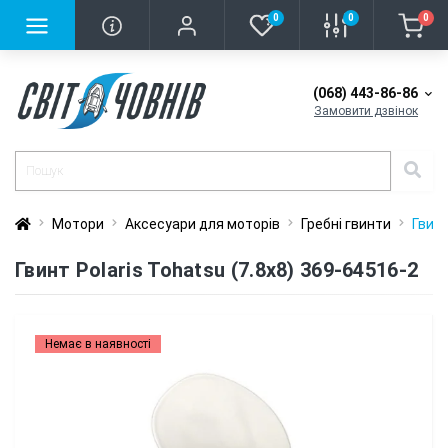
0
0
0
(068) 443-86-86
Замовити дзвінок
Мотори
Аксесуари для моторів
Гребні гвинти
Гвинт
Гвинт Polaris Tohatsu (7.8x8) 369-64516-2
Немає в наявності