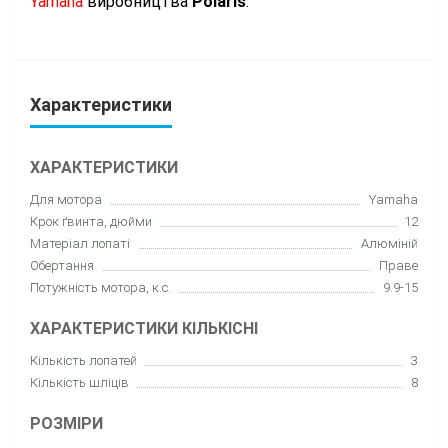
Yamaha
виробництва
Polaris
.
Характеристики
ХАРАКТЕРИСТИКИ
Для мотора
Yamaha
Крок ґвинта, дюйми
12
Матеріал лопаті
Алюміній
Обертання
Праве
Потужність мотора, к.с.
9.9-15
ХАРАКТЕРИСТИКИ КІЛЬКІСНІ
Кількість лопатей
3
Кількість шліців
8
РОЗМІРИ