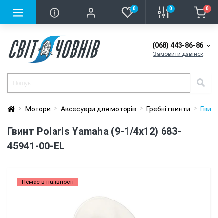
0
0
0
(068) 443-86-86
Замовити дзвінок
Мотори
Аксесуари для моторів
Гребні гвинти
Гвинт
Гвинт Polaris Yamaha (9-1/4x12) 683-
45941-00-EL
Немає в наявності