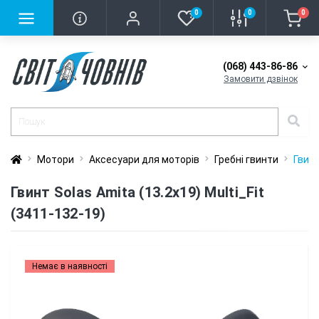
0
0
0
(068) 443-86-86
Замовити дзвінок
Мотори
Аксесуари для моторів
Гребні гвинти
Гвинт
Гвинт Solas Amita (13.2x19) Multi_Fit
(3411-132-19)
Немає в наявності