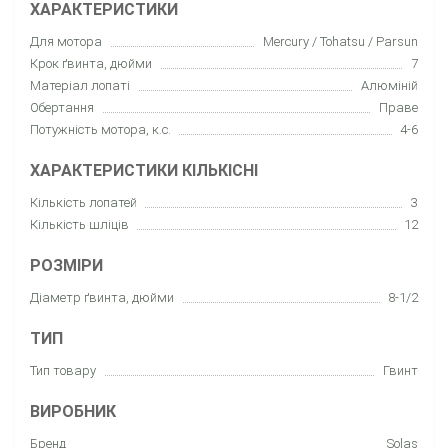
ХАРАКТЕРИСТИКИ
Для мотора
Mercury / Tohatsu / Parsun
Крок ґвинта, дюйми
7
Матеріал лопаті
Алюміній
Обертання
Праве
Потужність мотора, к.с.
4-6
ХАРАКТЕРИСТИКИ КІЛЬКІСНІ
Кількість лопатей
3
Кількість шліців
12
РОЗМІРИ
Діаметр ґвинта, дюйми
8-1/2
ТИП
Тип товару
Гвинт
ВИРОБНИК
Бренд
Solas