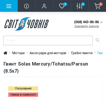
0
0
0
(068) 443-86-86
Замовити дзвінок
Мотори
Аксесуари для моторів
Гребні гвинти
Гвинт
Гвинт Solas Mercury/Tohatsu/Parsun
(8.5x7)
Популярний
Немає в наявності