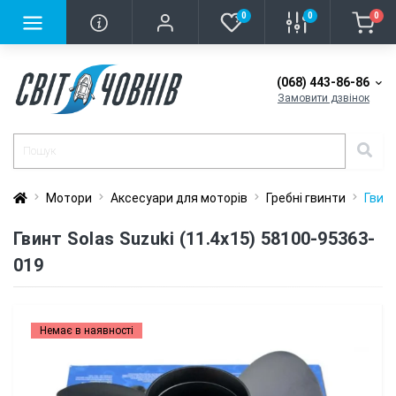
0
0
0
(068) 443-86-86
Замовити дзвінок
Мотори
Аксесуари для моторів
Гребні гвинти
Гвинт
Гвинт Solas Suzuki (11.4x15) 58100-95363-
019
Немає в наявності