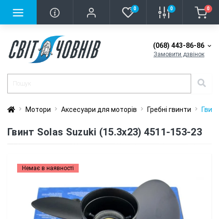
0
0
0
(068) 443-86-86
Замовити дзвінок
Мотори
Аксесуари для моторів
Гребні гвинти
Гвинт
Гвинт Solas Suzuki (15.3x23) 4511-153-23
Немає в наявності