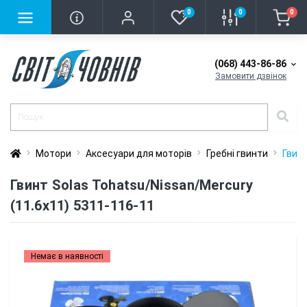
0
0
0
(068) 443-86-86
Замовити дзвінок
Мотори
Аксесуари для моторів
Гребні гвинти
Гвинт
Гвинт Solas Tohatsu/Nissan/Mercury
(11.6x11) 5311-116-11
Немає в наявності