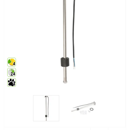
4
24
4