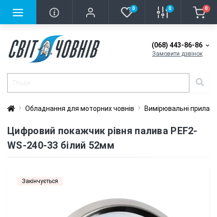
0
0
0
(068) 443-86-86
Замовити дзвінок
Обладнання для моторних човнів
Вимірювальні прилад
Цифровий покажчик рівня палива PEF2-
WS-240-33 білий 52мм
Закінчується